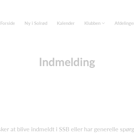
Forside
Ny i Solrød
Kalender
Klubben
Afdelinge
Indmelding
sker at blive indmeldt i SSB eller har generelle spør